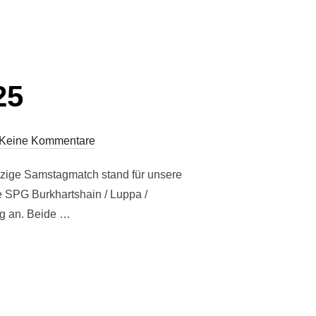
25
Keine Kommentare
nzige Samstagmatch stand für unsere
e SPG Burkhartshain / Luppa /
ng an. Beide …
25“