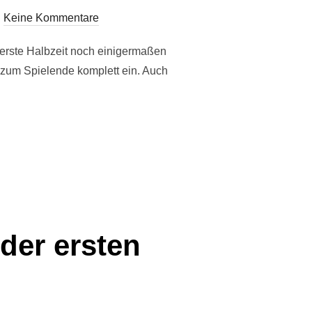
Keine Kommentare
 erste Halbzeit noch einigermaßen
r zum Spielende komplett ein. Auch
23.08 – 25.08.2024“
der ersten