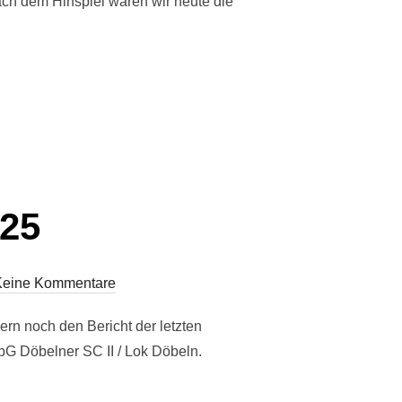
ch dem Hinspiel waren wir heute die
025“
025
Keine Kommentare
rn noch den Bericht der letzten
pG Döbelner SC II / Lok Döbeln.