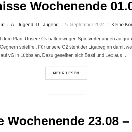
isse Wochenende 01.0
Veröffentlicht
am
A - Jugend
,
D - Jugend
5. September 2024
Keine Ko
am
 dem Plan. Unsere Cs hatten wegen Spielverlegungen aufgrun
 Gegnern spielfrei. Für unsere C2 steht der Ligabeginn damit w
 auf vG in Lübbs an. Dazu gesellten sich Basti und Lex aus …
ÜBER „ERGEBNISSE WOCHENENDE
MEHR
LESEN
e Wochenende 23.08 – 