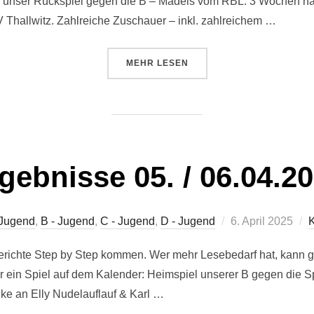
ür unser Rückspiel gegen die B – Mädels vom RBL. 3 Wochen na
Thallwitz. Zahlreiche Zuschauer – inkl. zahlreichem …
ÜBER „ERGEBNISSE 26. / 27.04.2
MEHR
LESEN
gebnisse 05. / 06.04.2
Veröffentlicht
 Jugend
,
B - Jugend
,
C - Jugend
,
D - Jugend
6. April 2025
am
richte Step by Step kommen. Wer mehr Lesebedarf hat, kann ge
 ein Spiel auf dem Kalender: Heimspiel unserer B gegen die S
ke an Elly Nudelauflauf & Karl …