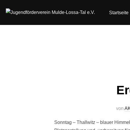
Zum
Inhalt
Startseite
springen
Er
von
A
Sonntag – Thallwitz – blauer Himmel