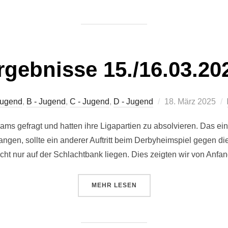
rgebnisse 15./16.03.20
Veröffentlicht
Jugend
,
B - Jugend
,
C - Jugend
,
D - Jugend
18. März 2025
am
s gefragt und hatten ihre Ligapartien zu absolvieren. Das ei
gen, sollte ein anderer Auftritt beim Derbyheimspiel gegen di
cht nur auf der Schlachtbank liegen. Dies zeigten wir von Anfa
ÜBER „ERGEBNISSE 15./16.03.20
MEHR
LESEN