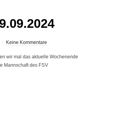
9.09.2024
Keine Kommentare
ehen wir mal das aktuelle Wochenende
die Mannschaft des FSV
28. / 29.09.2024“