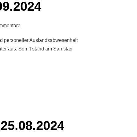
9.2024
mmentare
d personeller Auslandsabwesenheit
eiter aus. Somit stand am Samstag
 01.09.2024“
25.08.2024