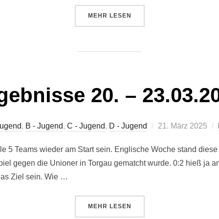
ÜBER „ERGEBNISSE 05. / 06.04.2
MEHR
LESEN
gebnisse 20. – 23.03.2
Veröffentlicht
Jugend
,
B - Jugend
,
C - Jugend
,
D - Jugend
21. März 2025
am
 5 Teams wieder am Start sein. Englische Woche stand diese 
iel gegen die Unioner in Torgau gematcht wurde. 0:2 hieß ja a
das Ziel sein. Wie …
ÜBER „ERGEBNISSE 20. – 23.03.
MEHR
LESEN