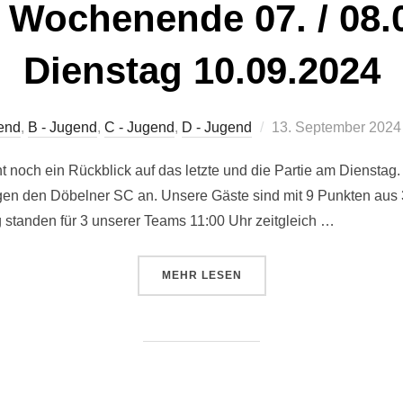
 Wochenende 07. / 08.
Dienstag 10.09.2024
Veröffentlicht
end
,
B - Jugend
,
C - Jugend
,
D - Jugend
13. September 2024
am
och ein Rückblick auf das letzte und die Partie am Dienstag. 
n den Döbelner SC an. Unsere Gäste sind mit 9 Punkten aus 3 
standen für 3 unserer Teams 11:00 Uhr zeitgleich …
ÜBER „ERGEBNISSE WOCHENENDE 
MEHR
LESEN