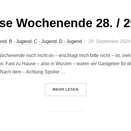
se Wochenende 28. / 2
Veröffentlicht
end
,
B - Jugend
,
C - Jugend
,
D - Jugend
28. September 2024
am
ochenende noch nicht on – erschlagt mich bitte nicht – ist, zi
an. Fast zu Hause – also in Wurzen – waren wir Gastgeber für 
. Nach dem – Achtung Spoiler …
ÜBER „ERGEBNISSE WOCHENENDE 
MEHR
LESEN