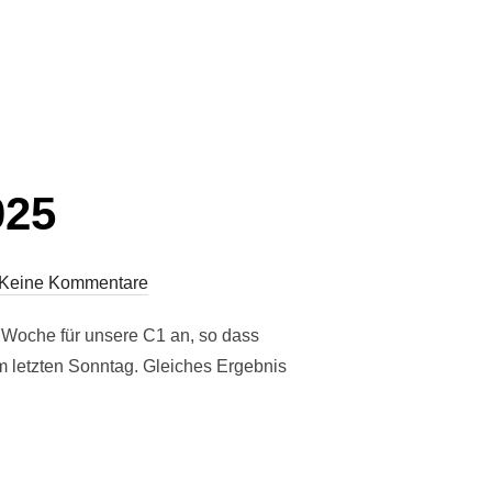
025“
025
Keine Kommentare
Woche für unsere C1 an, so dass
m letzten Sonntag. Gleiches Ergebnis
2025“