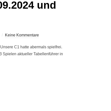
09.2024 und
Keine Kommentare
Unsere C1 hatte abermals spielfrei.
Spielen aktueller Tabellenführer in
07. / 08.09.2024 UND DIENSTAG 10.09.2024“