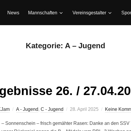
News
Mannschaften
Vereinsgestalter
Spo
Kategorie:
A – Jugend
gebnisse 26. / 27.04.2
Veröffentlicht
KJam
A - Jugend
,
C - Jugend
28. April 2025
Keine Komm
am
 – Sonnenschein – frisch gemähter Rasen: Danke an den SSV Th