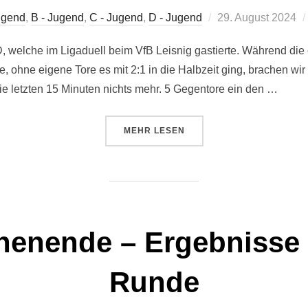
Veröffentlicht
ugend
,
B - Jugend
,
C - Jugend
,
D - Jugend
29. August 2024
am
 welche im Ligaduell beim VfB Leisnig gastierte. Während die
, ohne eigene Tore es mit 2:1 in die Halbzeit ging, brachen wi
ie letzten 15 Minuten nichts mehr. 5 Gegentore ein den …
ÜBER „ERGEBNISSE WOCHENENDE 
MEHR
LESEN
enende – Ergebnisse 
Runde