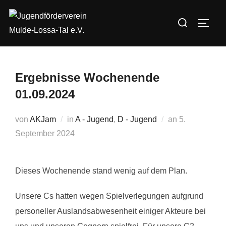
Zum
Suchen
Inhalt
SEIT
nach:
springen
Ergebnisse Wochenende
01.09.2024
Veröffentlicht
von
AKJam
in
A - Jugend
,
D - Jugend
an
5.
am
September 2024
Dieses Wochenende stand wenig auf dem Plan.
Unsere Cs hatten wegen Spielverlegungen aufgrund
personeller Auslandsabwesenheit einiger Akteure bei