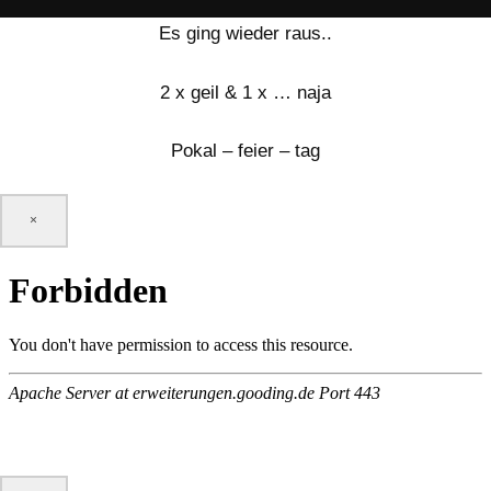
Es ging wieder raus..
2 x geil & 1 x … naja
Pokal – feier – tag
×