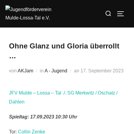
Zum
Suchen
Inhalt
SEIT
nach:
springen
Ohne Glanz und Gloria überrollt
…
Veröffentlicht
von
AKJam
in
A - Jugend
an
17. September 2023
am
JFV Mulde – Lossa – Tal ./. SG Merkwitz / Oschatz /
Dahlen
Spieltag: 17.09.2023 10:30 Uhr
Tor:
Collin Zenke