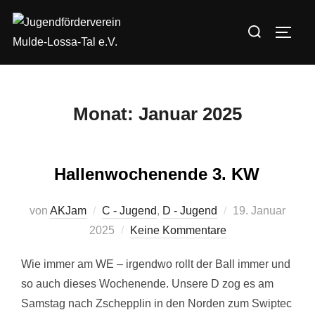
Zum
Suchen
Inhalt
SEIT
nach:
springen
Monat:
Januar 2025
Hallenwochenende 3. KW
Veröffentlicht
von
AKJam
C - Jugend
,
D - Jugend
19. Januar
am
2025
Keine Kommentare
Wie immer am WE – irgendwo rollt der Ball immer und
so auch dieses Wochenende. Unsere D zog es am
Samstag nach Zschepplin in den Norden zum Swiptec