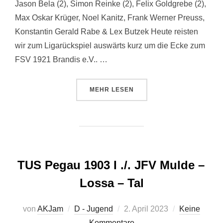
Jason Bela (2), Simon Reinke (2), Felix Goldgrebe (2),
Max Oskar Krüger, Noel Kanitz, Frank Werner Preuss,
Konstantin Gerald Rabe & Lex Butzek Heute reisten
wir zum Ligarückspiel auswärts kurz um die Ecke zum
FSV 1921 Brandis e.V.. …
ÜBER „FSV 1921 BRANDIS ./. JF
MEHR
LESEN
TUS Pegau 1903 I ./. JFV Mulde –
Lossa – Tal
Veröffentlicht
von
AKJam
D - Jugend
2. April 2023
Keine
am
Kommentare