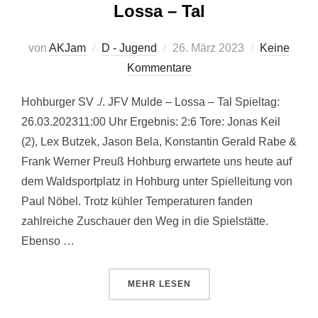
Lossa – Tal
Veröffentlicht
von
AKJam
D - Jugend
26. März 2023
Keine
am
Kommentare
Hohburger SV ./. JFV Mulde – Lossa – Tal Spieltag:
26.03.202311:00 Uhr Ergebnis: 2:6 Tore: Jonas Keil
(2), Lex Butzek, Jason Bela, Konstantin Gerald Rabe &
Frank Werner Preuß Hohburg erwartete uns heute auf
dem Waldsportplatz in Hohburg unter Spielleitung von
Paul Nöbel. Trotz kühler Temperaturen fanden
zahlreiche Zuschauer den Weg in die Spielstätte.
Ebenso …
ÜBER „HOHBURGER SV ./. JFV M
MEHR
LESEN