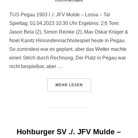
TUS Pegau 1903 I ./. JFV Mulde – Lossa – Tal
Spieltag: 01.04.2023 10:30 Uhr Ergebnis: 2:6 Tore:
Jason Bela (2), Simon Reinke (2), Max Oskar Krüger &
Noel Kanitz Hinrundennachholespiel heute in Pegau.
So zumindest war es geplant, aber das Wetter machte
einen Strich durch Rechnung. Der Platz in Pegau war
nicht bespielbar, aber …
ÜBER „TUS PEGAU 1903 I ./. JFV
MEHR
LESEN
Hohburger SV ./. JFV Mulde –