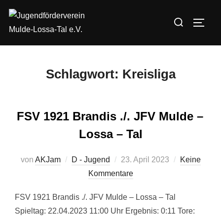
Zum
Suchen
Inhalt
SEIT
nach:
springen
Schlagwort:
Kreisliga
FSV 1921 Brandis ./. JFV Mulde –
Lossa – Tal
Veröffentlicht
von
AKJam
D - Jugend
23. April 2023
Keine
am
Kommentare
FSV 1921 Brandis ./. JFV Mulde – Lossa – Tal
Spieltag: 22.04.2023 11:00 Uhr Ergebnis: 0:11 Tore: