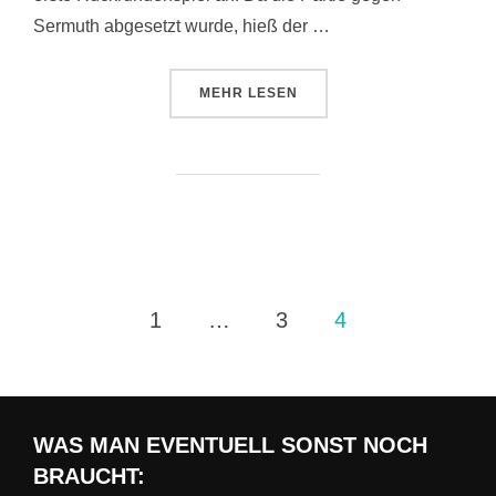
Sermuth abgesetzt wurde, hieß der …
ÜBER „JFV MULDE – LOSSA – TA
MEHR
LESEN
Seitennummerierung
1
…
3
4
der
Beiträge
WAS MAN EVENTUELL SONST NOCH
BRAUCHT: