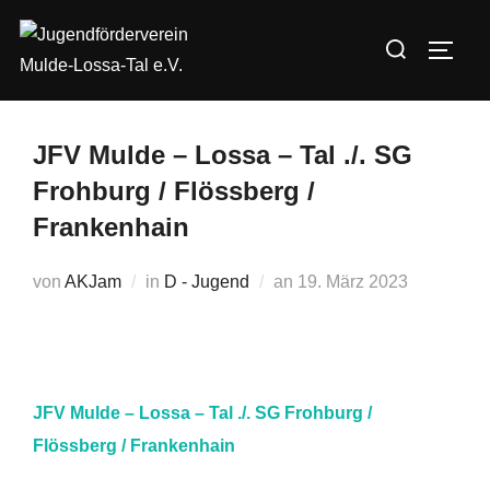
Zum
Suchen
Inhalt
SEIT
nach:
springen
JFV Mulde – Lossa – Tal ./. SG
Frohburg / Flössberg /
Frankenhain
Veröffentlicht
von
AKJam
in
D - Jugend
an
19. März 2023
am
JFV Mulde – Lossa – Tal ./. SG Frohburg /
Flössberg / Frankenhain