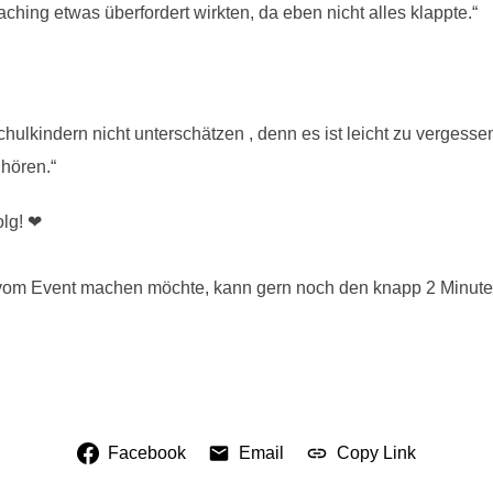
ching etwas überfordert wirkten, da eben nicht alles klappte.“
chulkindern nicht unterschätzen , denn es ist leicht zu vergess
uhören.“
olg! ❤
k vom Event machen möchte, kann gern noch den knapp 2 Minut
Facebook
Email
Copy Link