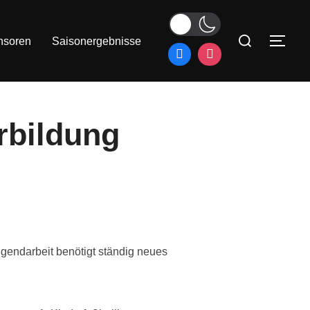
Suchen
nsoren
Saisonergebnisse
SEI
nach:
rbildung
gendarbeit benötigt ständig neues