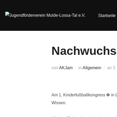
Zum
Inhalt
Startseite
springen
Nachwuchsa
Ve
von
AKJam
in
Allgemein
an
3.
a
Am 1. Kinderfußballkongress ⚽ in L
Wissen.