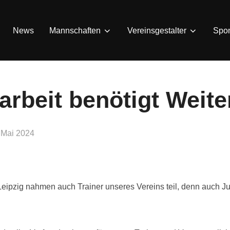
News
Mannschaften
Vereinsgestalter
Spo
rbeit benötigt Weite
röffentlicht
 Mai 2024
m
eipzig nahmen auch Trainer unseres Vereins teil, denn auch Ju