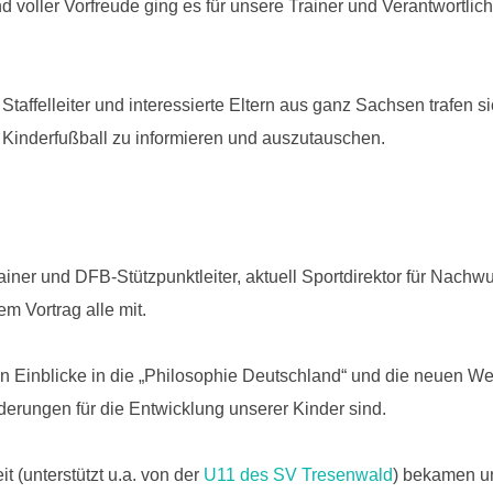
 voller Vorfreude ging es für unsere Trainer und Verantwortli
Staffelleiter und interessierte Eltern aus ganz Sachsen trafen 
 Kinderfußball zu informieren und auszutauschen.
iner und DFB-Stützpunktleiter, aktuell Sportdirektor für Nachw
em Vortrag alle mit.
 Einblicke in die „Philosophie Deutschland“ und die neuen Wet
erungen für die Entwicklung unserer Kinder sind.
t (unterstützt u.a. von der
U11 des SV Tresenwald
) bekamen u