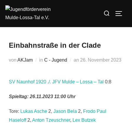
Zum
Suchen
Inhalt
SEIT
nach:
springen
Einbahnstraße in der Clade
Veröffentlicht
von
AKJam
in
C - Jugend
an
26. November 2023
am
SV Naunhof 1920 ./. JFV Mulde – Lossa – Tal
0:8
Spieltag: 26.11.2023 11:00 Uhr
Tore:
Lukas Asche
2,
Jason Bela
2,
Frodo Paul
Haseloff
2,
Anton Tzeuschner
,
Lex Butzek