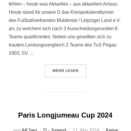
fehlen – heute was Aktuelles – aus aktuellem Anlass.
Heute stand für unsere D das Kreispokalendturnier
des Fußballverbandes Muldental / Leipziger Land e.V.
an, zu welchem sich nach 3 Ausscheidungsrunden 8
Teams qualifizierten. Neben uns gesellten sich zu
trautem Leistungsvergleich 2 Teams des TuS Pegau
1903, SV …
ÜBER „KREISPOKALENDTURNIER
MEHR
LESEN
Paris Longjumeau Cup 2024
Veröffentlicht
von
AKJam
D - Jugend
17. Mai 2024
Keine