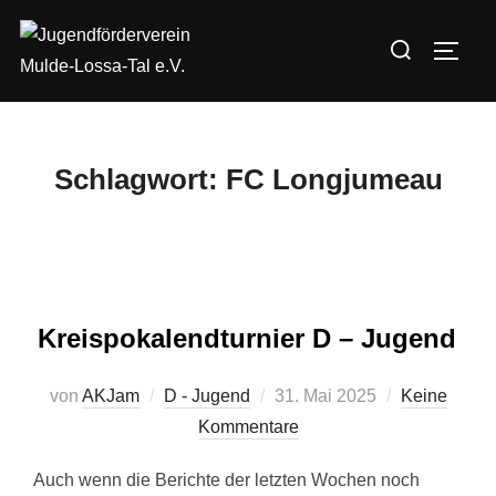
Zum
Suchen
Inhalt
SEIT
nach:
springen
Schlagwort:
FC Longjumeau
Kreispokalendturnier D – Jugend
Veröffentlicht
von
AKJam
D - Jugend
31. Mai 2025
Keine
am
Kommentare
Auch wenn die Berichte der letzten Wochen noch