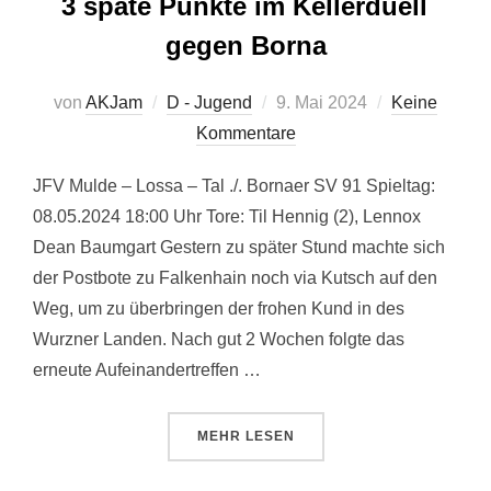
3 späte Punkte im Kellerduell
gegen Borna
Veröffentlicht
von
AKJam
D - Jugend
9. Mai 2024
Keine
am
Kommentare
JFV Mulde – Lossa – Tal ./. Bornaer SV 91 Spieltag:
08.05.2024 18:00 Uhr Tore: Til Hennig (2), Lennox
Dean Baumgart Gestern zu später Stund machte sich
der Postbote zu Falkenhain noch via Kutsch auf den
Weg, um zu überbringen der frohen Kund in des
Wurzner Landen. Nach gut 2 Wochen folgte das
erneute Aufeinandertreffen …
ÜBER „3 SPÄTE PUNKTE IM KE
MEHR
LESEN