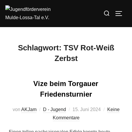
Zum
Suchen
Inhalt
SEIT
nach:
springen
Schlagwort:
TSV Rot-Weiß
Zerbst
Vize beim Torgauer
Friedensturnier
Veröffentlicht
von
AKJam
D - Jugend
15. Juni 2024
Keine
am
Kommentare
Einen tollen nachsaisonalen Erfolg konnte heute