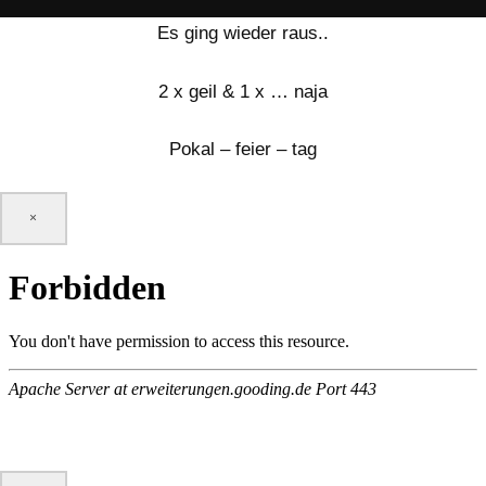
Es ging wieder raus..
2 x geil & 1 x … naja
Pokal – feier – tag
×