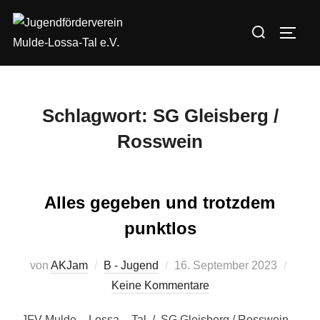
Zum
Suchen
Inhalt
SEIT
nach:
springen
Schlagwort:
SG Gleisberg /
Rosswein
Alles gegeben und trotzdem
punktlos
Veröffentlicht
von
AKJam
B - Jugend
16. September 2023
am
Keine Kommentare
JFV Mulde – Lossa – Tal ./. SG Gleisberg / Rosswein