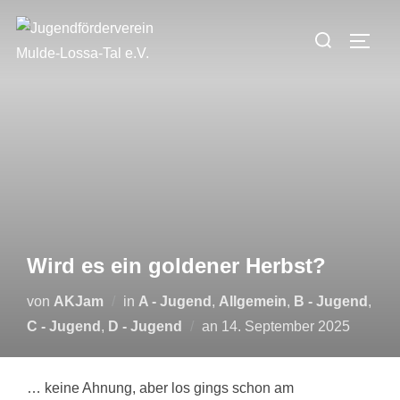
Zum
Suchen
Inhalt
SEIT
nach:
springen
Wird es ein goldener Herbst?
von
AKJam
in
A - Jugend
,
Allgemein
,
B - Jugend
,
Veröffentlicht
C - Jugend
,
D - Jugend
an
14. September 2025
am
… keine Ahnung, aber los gings schon am