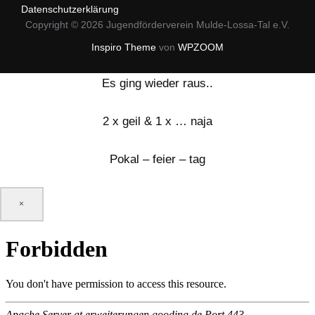
Datenschutzerklärung
Copyright © 2026 Jugendförderverein Mulde-Lossa-Tal e.V.
Inspiro Theme
von
WPZOOM
Es ging wieder raus..
2 x geil & 1 x … naja
Pokal – feier – tag
×